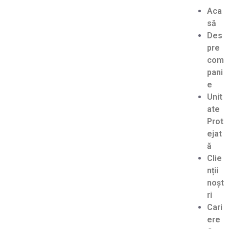
Aca
să
Des
pre
com
pani
e
Unit
ate
Prot
ejat
ă
Clie
nții
noșt
ri
Cari
ere