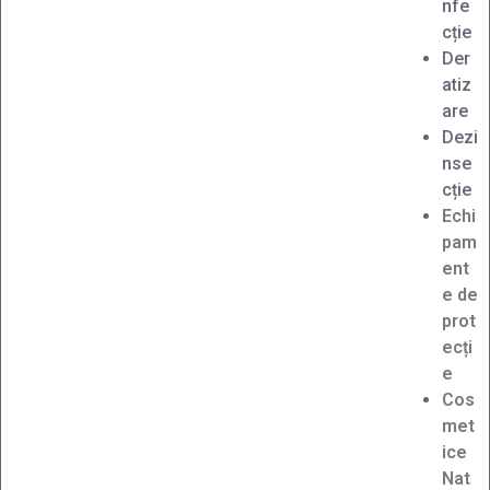
nfe
cție
Der
atiz
are
Dezi
nse
cție
Echi
pam
ent
e de
prot
ecți
e
Cos
met
ice
Nat