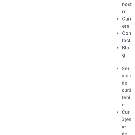
noșt
ri
Cari
ere
Con
tact
Blo
g
Ser
vicii
de
cură
țeni
e
Cur
ățen
ie
de