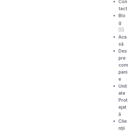
Con
tact
Blo
g
Aca
să
Des
pre
com
pani
e
Unit
ate
Prot
ejat
ă
Clie
nții