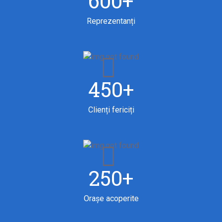
600+
Reprezentanți
450+
Clienți fericiți
250+
Orașe acoperite