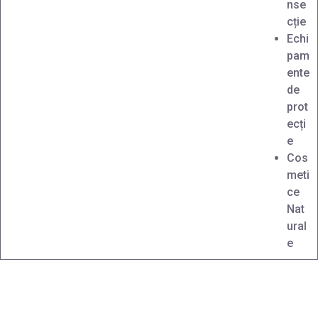
nse
cție
Echi
pam
ente
de
prot
ecți
e
Cos
meti
ce
Nat
ural
e