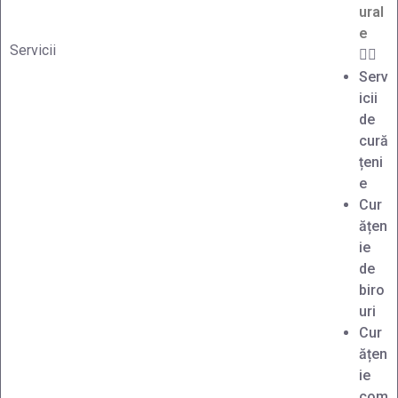
ural
e
Servicii
Serv
icii
de
cură
țeni
e
Cur
ățen
ie
de
biro
uri
Cur
ățen
ie
com