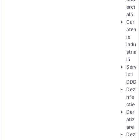
erci
ală
Cur
ățen
ie
indu
stria
lă
Serv
icii
DDD
Dezi
nfe
cție
Der
atiz
are
Dezi