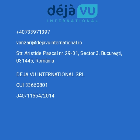
+40733971397
vanzari@dejavuinternational.ro
Str. Aristide Pascal nr. 29-31, Sector 3, București,
031445, România
DEJA VU INTERNATIONAL SRL
CUI 33660801
J40/11554/2014