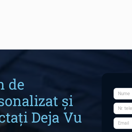
n de
sonalizat și
ctați Deja Vu