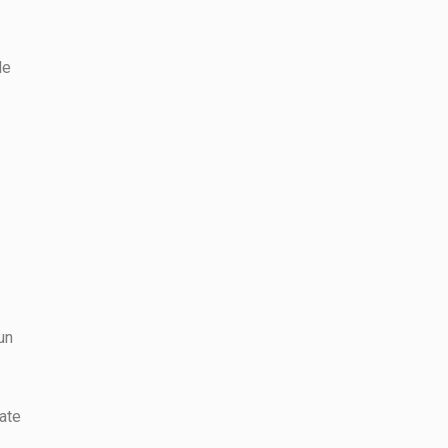
de
un
ate