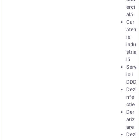
erci
ală
Cur
ățen
ie
indu
stria
lă
Serv
icii
DDD
Dezi
nfe
cție
Der
atiz
are
Dezi