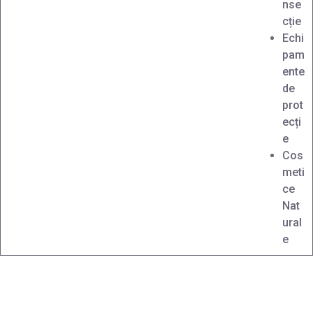
nse
cție
Echi
pam
ente
de
prot
ecți
e
Cos
meti
ce
Nat
ural
e