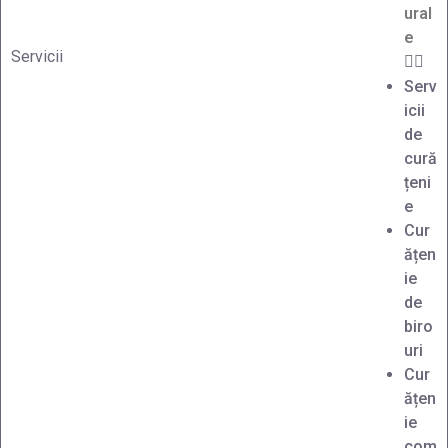
ural
e
Servicii
Serv
icii
de
cură
țeni
e
Cur
ățen
ie
de
biro
uri
Cur
ățen
ie
com