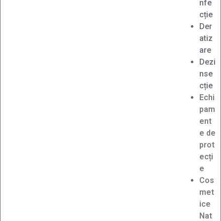
nfe
cție
Der
atiz
are
Dezi
nse
cție
Echi
pam
ent
e de
prot
ecți
e
Cos
met
ice
Nat