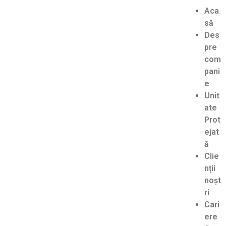
Aca
să
Des
pre
com
pani
e
Unit
ate
Prot
ejat
ă
Clie
nții
noșt
ri
Cari
ere