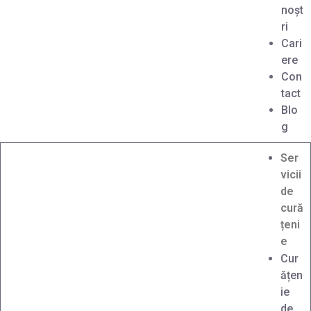
noșt
ri
Cari
ere
Con
tact
Blo
g
Ser
vicii
de
cură
țeni
e
Cur
ățen
ie
de