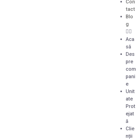
Con
tact
Blo
g
Aca
să
Des
pre
com
pani
e
Unit
ate
Prot
ejat
ă
Clie
nții